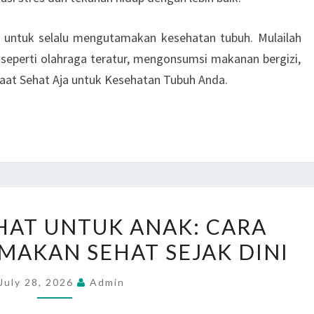
a untuk selalu mengutamakan kesehatan tubuh. Mulailah
seperti olahraga teratur, mengonsumsi makanan bergizi,
faat Sehat Aja untuk Kesehatan Tubuh Anda.
MAKANAN
AT UNTUK ANAK: CARA
SEHAT
AKAN SEHAT SEJAK DINI
UNTUK
ANAK:
July 28, 2026
Admin
CARA