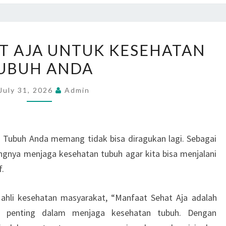
MANFAAT
T AJA UNTUK KESEHATAN
SEHAT
UBUH ANDA
AJA
UNTUK
July 31, 2026
Admin
KESEHATAN
TUBUH
ANDA
 Tubuh Anda memang tidak bisa diragukan lagi. Sebagai
ingnya menjaga kesehatan tubuh agar kita bisa menjalani
f.
ahli kesehatan masyarakat, “Manfaat Sehat Aja adalah
 penting dalam menjaga kesehatan tubuh. Dengan