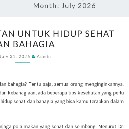
Month:
July 2026
5
ATAN UNTUK HIDUP SEHAT
TIPS
AN BAHAGIA
KESEHATAN
UNTUK
July 31, 2026
Admin
HIDUP
SEHAT
DAN
 dan bahagia? Tentu saja, semua orang menginginkannya.
BAHAGIA
an kebahagiaan, ada beberapa tips kesehatan yang perlu
tuk hidup sehat dan bahagia yang bisa kamu terapkan dalam
njaga pola makan yang sehat dan seimbang. Menurut Dr.