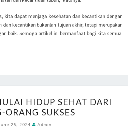
as, kita dapat menjaga kesehatan dan kecantikan dengan
an dan kecantikan bukanlah tujuan akhir, tetapi merupakan
gan baik. Semoga artikel ini bermanfaat bagi kita semua.
INSPIRASI
MULAI HIDUP SEHAT DARI
MEMULAI
-ORANG SUKSES
HIDUP
SEHAT
June 25, 2024
Admin