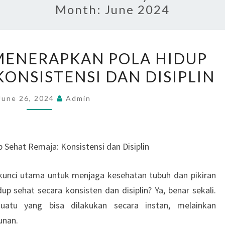
Month:
June 2024
KUNCI
MENERAPKAN POLA HIDUP
SUKSES
KONSISTENSI DAN DISIPLIN
MENERAPKAN
POLA
June 26, 2024
Admin
HIDUP
SEHAT
REMAJA:
Sehat Remaja: Konsistensi dan Disiplin
KONSISTENSI
DAN
unci utama untuk menjaga kesehatan tubuh dan pikiran
DISIPLIN
 sehat secara konsisten dan disiplin? Ya, benar sekali.
uatu yang bisa dilakukan secara instan, melainkan
unan.