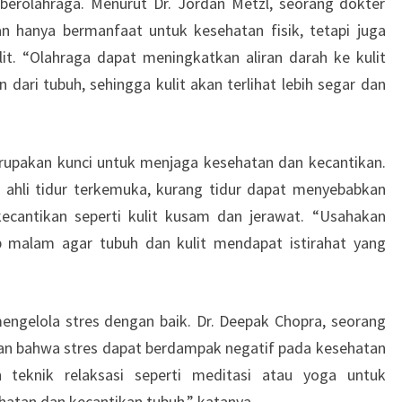
n berolahraga. Menurut Dr. Jordan Metzl, seorang dokter
n hanya bermanfaat untuk kesehatan fisik, tetapi juga
it. “Olahraga dapat meningkatkan aliran darah ke kulit
ari tubuh, sehingga kulit akan terlihat lebih segar dan
merupakan kunci untuk menjaga kesehatan dan kecantikan.
g ahli tidur terkemuka, kurang tidur dapat menyebabkan
ecantikan seperti kulit kusam dan jerawat. “Usahakan
p malam agar tubuh dan kulit mendapat istirahat yang
mengelola stres dengan baik. Dr. Deepak Chopra, seorang
kan bahwa stres dapat berdampak negatif pada kesehatan
n teknik relaksasi seperti meditasi atau yoga untuk
atan dan kecantikan tubuh,” katanya.