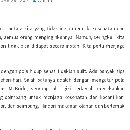
June 25, 2024
Admin
KECANTIKAN
DENGAN
POLA
di antara kita yang tidak ingin memiliki kesehatan dan
HIDUP
a, semua orang menginginkannya. Namun, seringkali kita
SEHAT
n tidak bisa didapat secara instan. Kita perlu menjaga
.
engan pola hidup sehat tidaklah sulit. Ada banyak tips
sehari-hari. Salah satunya adalah dengan mengatur pola
ll-McBride, seorang ahli gizi terkenal, menekankan
g seimbang untuk menjaga kesehatan dan kecantikan.
ar, dan seimbang. Hindari makanan olahan dan berlemak