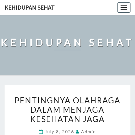
Skip
KEHIDUPAN SEHAT
Togg
to
navig
content
KEHIDUPAN SEHAT
PENTINGNYA
PENTINGNYA OLAHRAGA
OLAHRAGA
DALAM MENJAGA
DALAM
KESEHATAN JAGA
MENJAGA
KESEHATAN
July 8, 2026
Admin
JAGA