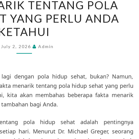
ARIK TENTANG POLA
MENARIK
T YANG PERLU ANDA
TENTANG
POLA
KETAHUI
HIDUP
SEHAT
July 2, 2026
Admin
YANG
PERLU
ANDA
 lagi dengan pola hidup sehat, bukan? Namun,
KETAHUI
akta menarik tentang pola hidup sehat yang perlu
ini, kita akan membahas beberapa fakta menarik
 tambahan bagi Anda.
entang pola hidup sehat adalah pentingnya
tiap hari. Menurut Dr. Michael Greger, seorang