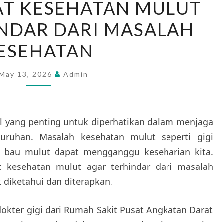
AT KESEHATAN MULUT
MERAWAT
NDAR DARI MASALAH
KESEHATAN
MULUT
ESEHATAN
AGAR
TERHINDAR
May 13, 2026
Admin
DARI
MASALAH
KESEHATAN
 yang penting untuk diperhatikan dalam menjaga
uruhan. Masalah kesehatan mulut seperti gigi
au bau mulut dapat mengganggu keseharian kita.
t kesehatan mulut agar terhindar dari masalah
 diketahui dan diterapkan.
dokter gigi dari Rumah Sakit Pusat Angkatan Darat