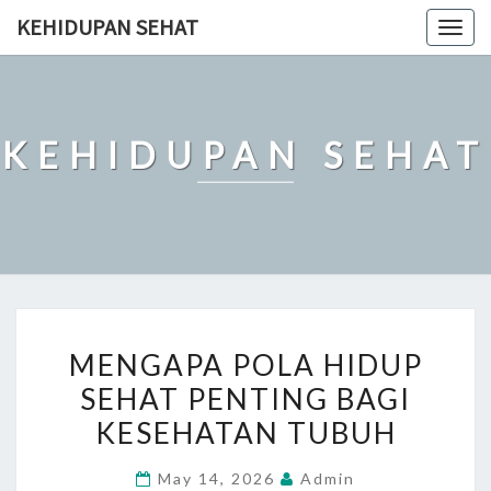
Skip
KEHIDUPAN SEHAT
Togg
to
navig
content
KEHIDUPAN SEHAT
MENGAPA
MENGAPA POLA HIDUP
POLA
SEHAT PENTING BAGI
HIDUP
KESEHATAN TUBUH
SEHAT
PENTING
May 14, 2026
Admin
BAGI