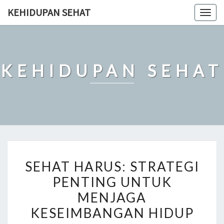
Skip
KEHIDUPAN SEHAT
Togg
to
navig
content
KEHIDUPAN SEHAT
SEHAT
SEHAT HARUS: STRATEGI
HARUS:
PENTING UNTUK
STRATEGI
MENJAGA
PENTING
UNTUK
KESEIMBANGAN HIDUP
MENJAGA