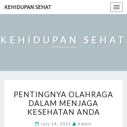
Skip
KEHIDUPAN SEHAT
Togg
to
navig
content
KEHIDUPAN SEHAT
PENTINGNYA
PENTINGNYA OLAHRAGA
OLAHRAGA
DALAM MENJAGA
DALAM
KESEHATAN ANDA
MENJAGA
KESEHATAN
July 14, 2025
Admin
ANDA