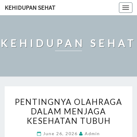
Skip
KEHIDUPAN SEHAT
Togg
to
navig
content
KEHIDUPAN SEHAT
PENTINGNYA
PENTINGNYA OLAHRAGA
OLAHRAGA
DALAM MENJAGA
DALAM
KESEHATAN TUBUH
MENJAGA
KESEHATAN
June 26, 2026
Admin
TUBUH