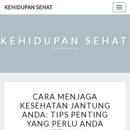
Skip
KEHIDUPAN SEHAT
Togg
to
navig
content
KEHIDUPAN SEHAT
CARA
CARA MENJAGA
MENJAGA
KESEHATAN JANTUNG
KESEHATAN
ANDA: TIPS PENTING
JANTUNG
ANDA:
YANG PERLU ANDA
TIPS