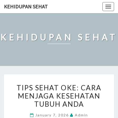
Skip
KEHIDUPAN SEHAT
Togg
to
navig
content
KEHIDUPAN SEHAT
TIPS
TIPS SEHAT OKE: CARA
SEHAT
MENJAGA KESEHATAN
OKE:
TUBUH ANDA
CARA
MENJAGA
January 7, 2026
Admin
KESEHATAN