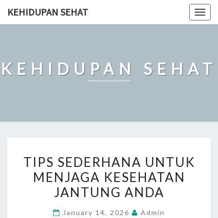
Skip
KEHIDUPAN SEHAT
Togg
to
navig
content
KEHIDUPAN SEHAT
TIPS
TIPS SEDERHANA UNTUK
SEDERHANA
MENJAGA KESEHATAN
UNTUK
JANTUNG ANDA
MENJAGA
KESEHATAN
January 14, 2026
Admin
JANTUNG