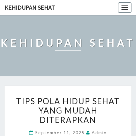
Skip
KEHIDUPAN SEHAT
Togg
to
navig
content
KEHIDUPAN SEHAT
TIPS
TIPS POLA HIDUP SEHAT
POLA
YANG MUDAH
HIDUP
DITERAPKAN
SEHAT
YANG
September 11, 2025
Admin
MUDAH