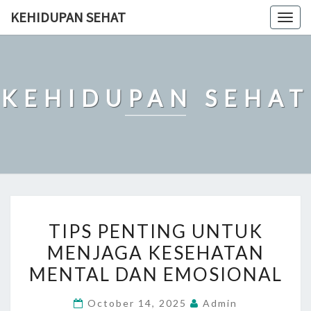
Skip
KEHIDUPAN SEHAT
Togg
to
navig
content
KEHIDUPAN SEHAT
TIPS
TIPS PENTING UNTUK
PENTING
MENJAGA KESEHATAN
UNTUK
MENTAL DAN EMOSIONAL
MENJAGA
KESEHATAN
October 14, 2025
Admin
MENTAL