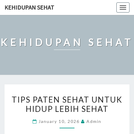
Skip
KEHIDUPAN SEHAT
Togg
to
navig
content
KEHIDUPAN SEHAT
TIPS
TIPS PATEN SEHAT UNTUK
PATEN
HIDUP LEBIH SEHAT
SEHAT
UNTUK
January 10, 2026
Admin
HIDUP
LEBIH