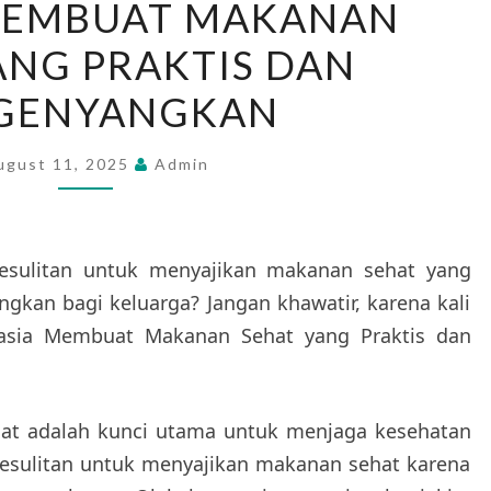
MEMBUAT MAKANAN
MEMBUAT
ANG PRAKTIS DAN
MAKANAN
SEHAT
GENYANGKAN
YANG
PRAKTIS
ugust 11, 2025
Admin
DAN
MENGENYANGKAN
esulitan untuk menyajikan makanan sehat yang
gkan bagi keluarga? Jangan khawatir, karena kali
asia Membuat Makanan Sehat yang Praktis dan
hat adalah kunci utama untuk menjaga kesehatan
 kesulitan untuk menyajikan makanan sehat karena