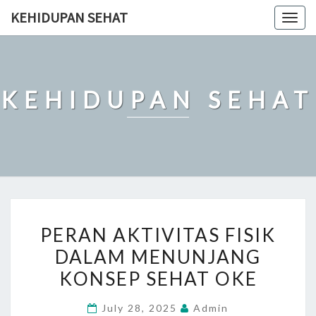
Skip
KEHIDUPAN SEHAT
Togg
to
navig
content
KEHIDUPAN SEHAT
PERAN
PERAN AKTIVITAS FISIK
AKTIVITAS
DALAM MENUNJANG
FISIK
KONSEP SEHAT OKE
DALAM
MENUNJANG
July 28, 2025
Admin
KONSEP