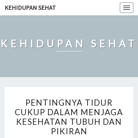
Skip
KEHIDUPAN SEHAT
Togg
to
navig
content
KEHIDUPAN SEHAT
PENTINGNYA
PENTINGNYA TIDUR
TIDUR
CUKUP DALAM MENJAGA
CUKUP
KESEHATAN TUBUH DAN
DALAM
MENJAGA
PIKIRAN
KESEHATAN