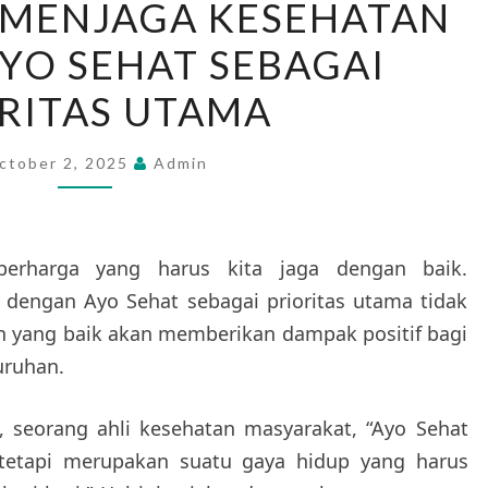
 MENJAGA KESEHATAN
MENJAGA
YO SEHAT SEBAGAI
KESEHATAN
DENGAN
RITAS UTAMA
AYO
SEHAT
ctober 2, 2025
Admin
SEBAGAI
PRIORITAS
UTAMA
erharga yang harus kita jaga dengan baik.
dengan Ayo Sehat sebagai prioritas utama tidak
n yang baik akan memberikan dampak positif bagi
uruhan.
 seorang ahli kesehatan masyarakat, “Ayo Sehat
tetapi merupakan suatu gaya hidup yang harus