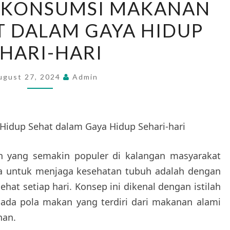
 KONSUMSI MAKANAN
KONSUMSI
T DALAM GAYA HIDUP
MAKANAN
HIDUP
HARI-HARI
SEHAT
DALAM
ugust 27, 2024
Admin
GAYA
HIDUP
SEHARI-
idup Sehat dalam Gaya Hidup Sehari-hari
HARI
en yang semakin populer di kalangan masyarakat
ama untuk menjaga kesehatan tubuh adalah dengan
t setiap hari. Konsep ini dikenal dengan istilah
pada pola makan yang terdiri dari makanan alami
han.