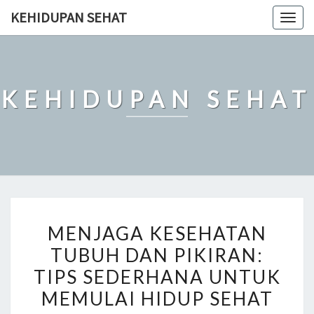
Skip
KEHIDUPAN SEHAT
Togg
to
navig
content
KEHIDUPAN SEHAT
MENJAGA
MENJAGA KESEHATAN
KESEHATAN
TUBUH DAN PIKIRAN:
TUBUH
TIPS SEDERHANA UNTUK
DAN
PIKIRAN:
MEMULAI HIDUP SEHAT
TIPS