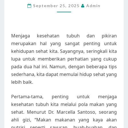
September 25, 2025
Admin
SEDERHANA
UNTUK
MEMULAI
HIDUP
Menjaga kesehatan tubuh dan pikiran
SEHAT
merupakan hal yang sangat penting untuk
kehidupan sehat kita. Sayangnya, seringkali kita
lupa untuk memberikan perhatian yang cukup
pada dua hal ini. Namun, dengan beberapa tips
sederhana, kita dapat memulai hidup sehat yang
lebih baik.
Pertama-tama, penting untuk menjaga
kesehatan tubuh kita melalui pola makan yang
sehat. Menurut Dr. Marcella Santoso, seorang
ahli gizi, “Makan makanan yang kaya akan
nutrisi seperti sayuran, buah-buahan, dan