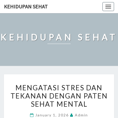
Skip
KEHIDUPAN SEHAT
Togg
to
navig
content
KEHIDUPAN SEHAT
MENGATASI
MENGATASI STRES DAN
STRES
TEKANAN DENGAN PATEN
DAN
SEHAT MENTAL
TEKANAN
DENGAN
January 1, 2026
Admin
PATEN