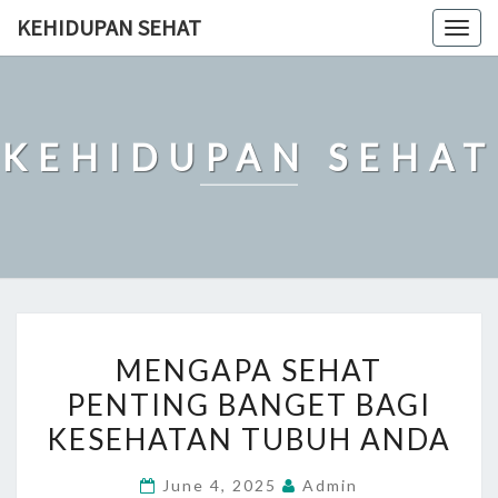
Skip
KEHIDUPAN SEHAT
Togg
to
navig
content
KEHIDUPAN SEHAT
MENGAPA
MENGAPA SEHAT
SEHAT
PENTING BANGET BAGI
PENTING
KESEHATAN TUBUH ANDA
BANGET
BAGI
June 4, 2025
Admin
KESEHATAN