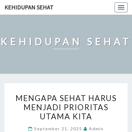
Skip
KEHIDUPAN SEHAT
Togg
to
navig
content
KEHIDUPAN SEHAT
MENGAPA
MENGAPA SEHAT HARUS
SEHAT
MENJADI PRIORITAS
HARUS
UTAMA KITA
MENJADI
PRIORITAS
September 21, 2025
Admin
UTAMA