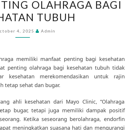
TING OLAHRAGA BAGI
PENTING
HATAN TUBUH
OLAHRAGA
BAGI
KESEHATAN
ctober 4, 2025
Admin
TUBUH
raga memiliki manfaat penting bagi kesehatan
aat penting olahraga bagi kesehatan tubuh tidak
ar kesehatan merekomendasikan untuk rajin
 tetap sehat dan bugar.
ang ahli kesehatan dari Mayo Clinic, “Olahraga
tap bugar, tetapi juga memiliki dampak positif
eorang. Ketika seseorang berolahraga, endorfin
dapat meningkatkan suasana hati dan mengurangi