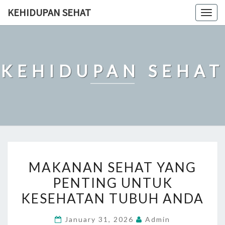
Skip
KEHIDUPAN SEHAT
Togg
to
navig
content
KEHIDUPAN SEHAT
MAKANAN
MAKANAN SEHAT YANG
SEHAT
PENTING UNTUK
YANG
KESEHATAN TUBUH ANDA
PENTING
UNTUK
January 31, 2026
Admin
KESEHATAN