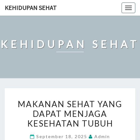
Skip
KEHIDUPAN SEHAT
Togg
to
navig
content
KEHIDUPAN SEHAT
MAKANAN
MAKANAN SEHAT YANG
SEHAT
DAPAT MENJAGA
YANG
KESEHATAN TUBUH
DAPAT
MENJAGA
September 18, 2025
Admin
KESEHATAN