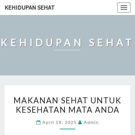
Skip
KEHIDUPAN SEHAT
Togg
to
navig
content
KEHIDUPAN SEHAT
MAKANAN
MAKANAN SEHAT UNTUK
SEHAT
KESEHATAN MATA ANDA
UNTUK
KESEHATAN
April 18, 2025
Admin
MATA
ANDA