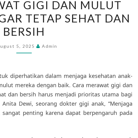
AT GIGI DAN MULUT
MERAWAT
GAR TETAP SEHAT DAN
GIGI
DAN
BERSIH
MULUT
ANAK-
ugust 5, 2025
Admin
ANAK
AGAR
TETAP
ntuk diperhatikan dalam menjaga kesehatan anak-
SEHAT
mulut mereka dengan baik. Cara merawat gigi dan
DAN
at dan bersih harus menjadi prioritas utama bagi
BERSIH
. Anita Dewi, seorang dokter gigi anak, “Menjaga
k sangat penting karena dapat berpengaruh pada