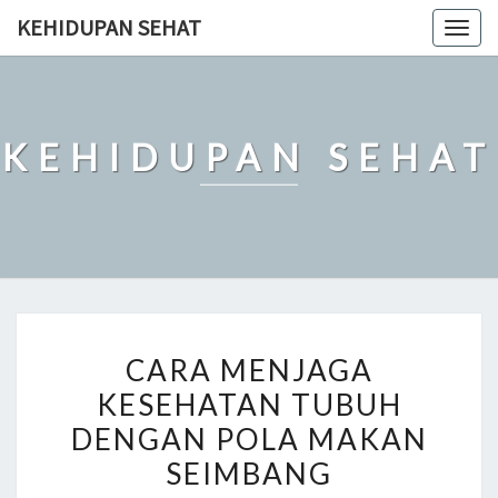
Skip
KEHIDUPAN SEHAT
Togg
to
navig
content
KEHIDUPAN SEHAT
CARA
CARA MENJAGA
MENJAGA
KESEHATAN TUBUH
KESEHATAN
DENGAN POLA MAKAN
TUBUH
DENGAN
SEIMBANG
POLA