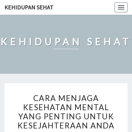
Skip
KEHIDUPAN SEHAT
Togg
to
navig
content
KEHIDUPAN SEHAT
CARA
CARA MENJAGA
MENJAGA
KESEHATAN MENTAL
KESEHATAN
YANG PENTING UNTUK
MENTAL
YANG
KESEJAHTERAAN ANDA
PENTING