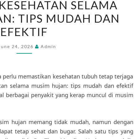
 KESEHATAN SELAMA
JAGA
N: TIPS MUDAH DAN
KESEHATAN
SELAMA
EFEKTIF
MUSIM
HUJAN:
June 24, 2026
Admin
TIPS
MUDAH
DAN
ta perlu memastikan kesehatan tubuh tetap terjaga
EFEKTIF
tan selama musim hujan: tips mudah dan efektif
l berbagai penyakit yang kerap muncul di musim
usim hujan memang tidak mudah, namun dengan
dapat tetap sehat dan bugar. Salah satu tips yang