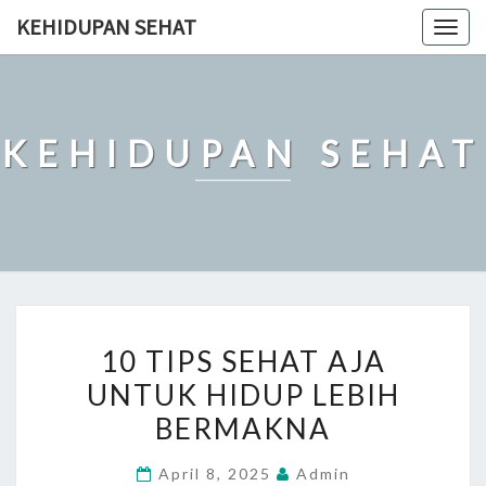
Skip
KEHIDUPAN SEHAT
Togg
to
navig
content
KEHIDUPAN SEHAT
10
10 TIPS SEHAT AJA
TIPS
UNTUK HIDUP LEBIH
SEHAT
BERMAKNA
AJA
UNTUK
April 8, 2025
Admin
HIDUP