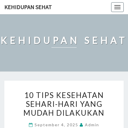
Skip
KEHIDUPAN SEHAT
Togg
to
navig
content
KEHIDUPAN SEHAT
10
10 TIPS KESEHATAN
TIPS
SEHARI-HARI YANG
KESEHATAN
MUDAH DILAKUKAN
SEHARI-
HARI
September 4, 2025
Admin
YANG